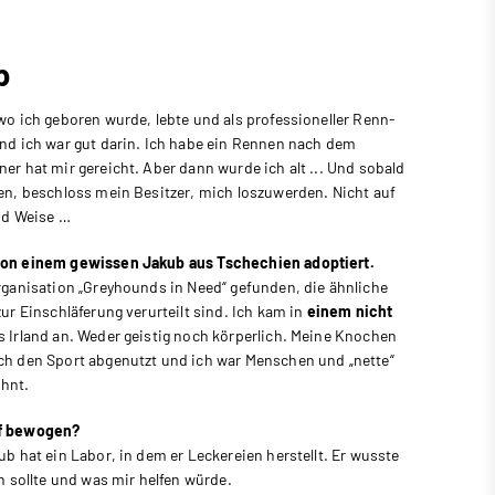
p
wo ich geboren wurde, lebte und als professioneller Renn-
nd ich war gut darin. Ich habe ein Rennen nach dem
r hat mir gereicht. Aber dann wurde ich alt ... Und sobald
en, beschloss mein Besitzer, mich loszuwerden. Nicht auf
nd Weise …
on einem gewissen Jakub aus Tschechien adoptiert.
rganisation „Greyhounds in Need“ gefunden, die ähnliche
ur Einschläferung verurteilt sind. Ich kam in
einem nicht
 Irland an. Weder geistig noch körperlich. Meine Knochen
h den Sport abgenutzt und ich war Menschen und „nette“
hnt.
f bewogen?
b hat ein Labor, in dem er Leckereien herstellt. Er wusste
n sollte und was mir helfen würde.