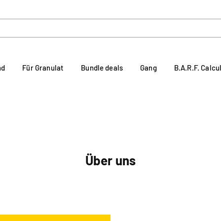
nd
Für Granulat
Bundle deals
Gang
B.A.R.F. Calcu
Über uns