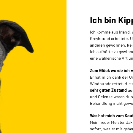
Ich bin Kip
Ich komme aus Irland, 
Greyhound arbeitete. U
anderen gewonnen, keine
ich aufhörte zu gewinn
eine wählerische Art u
Zum Glück wurde ich v
Er hat mich dank der O
Windhunde rettet, die z
sehr guten Zustand
aus
und Gelenke waren durc
Behandlung nicht gewo
Was hat mich zum Kau
Mein neuer Meister Jaku
sofort, was er mir gebe