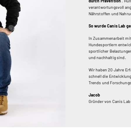
durch Prävention
. Hun
verantwortungsvoll an
Nährstoffen und Nahru
So wurde Canis Lab g
In Zusammenarbeit mit 
Hundesportlern entwick
sportlicher Belastungen
und nachhaltig sind.
Wir haben 20 Jahre Erf
schnell die Entwicklun
Trends und Forschungs
Jacob
Gründer von Canis Lab