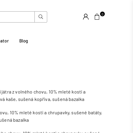
0
Suchen
lator
Blog
 játra z volného chovu, 10% mleté kosti a
ová kaše, sušená kopřiva, sušená bazalka
ovu, 10% mleté kosti a chrupavky, sušené batáty,
sušená bazalka