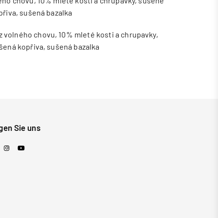
ného chovu, 10% mleté kosti a chrupavky, sušené
přiva, sušená bazalka
z volného chovu, 10% mleté kosti a chrupavky,
ušená kopřiva, sušená bazalka
lgen Sie uns
acebook
Instagram
YouTube