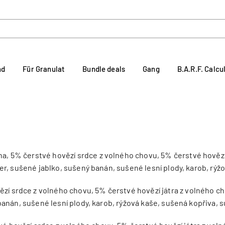
nd
Für Granulat
Bundle deals
Gang
B.A.R.F. Calcu
na, 5% čerstvé hovězí srdce z volného chovu, 5% čerstvé hovězí
r, sušené jablko, sušený banán, sušené lesní plody, karob, rýž
zí srdce z volného chovu, 5% čerstvé hovězí játra z volného ch
anán, sušené lesní plody, karob, rýžová kaše, sušená kopřiva, 