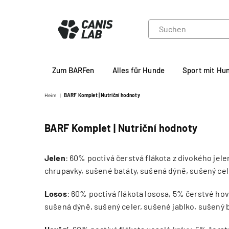
CANIS
Zum BARFen
Alles für Hunde
Sport mit Hu
LAB
Heim
|
BARF Komplet | Nutriční hodnoty
BARF Komplet | Nutriční hodnoty
Jelen
:
60% poctivá čerstvá flákota z divokého jele
chrupavky, sušené batáty, sušená dýně, sušený cele
Losos
:
60% poctivá flákota lososa, 5% čerstvé hově
sušená dýně, sušený celer, sušené jablko, sušený b