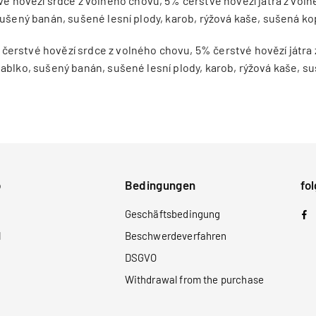
vé hovězí srdce z volného chovu, 5% čerstvé hovězí játra z vol
sušený banán, sušené lesní plody, karob, rýžová kaše, sušená ko
čerstvé hovězí srdce z volného chovu, 5% čerstvé hovězí játra 
ablko, sušený banán, sušené lesní plody, karob, rýžová kaše, s
b
Bedingungen
fo
F
Geschäftsbedingung
l
Beschwerdeverfahren
DSGVO
Withdrawal from the purchase