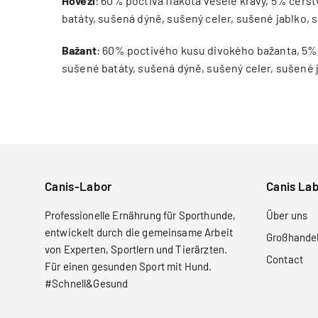
Hovězí
:
60% poctivá flákota veselé krávy, 5% čerst
batáty, sušená dýně, sušený celer, sušené jablko, 
Bažant
: 60% poctivého kusu divokého bažanta, 5% 
sušené batáty, sušená dýně, sušený celer, sušené j
Canis-Labor
Canis La
Professionelle Ernährung für Sporthunde,
Über uns
entwickelt durch die gemeinsame Arbeit
Großhande
von Experten, Sportlern und Tierärzten.
Contact
Für einen gesunden Sport mit Hund.
#Schnell&Gesund