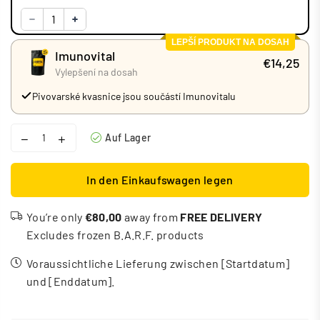
LEPŠÍ PRODUKT NA DOSAH
Imunovital
€14,25
Vylepšení na dosah
Pivovarské kvasnice jsou součástí Imunovitalu
Auf Lager
In den Einkaufswagen legen
You’re only
€80,00
away from
FREE DELIVERY
Excludes frozen B.A.R.F. products
Voraussichtliche Lieferung zwischen [Startdatum]
und [Enddatum].