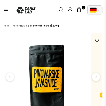
0
CANIS
Heim
|
Alle Produkte
|
Bierhefe für Hunde | 200 g
LAB