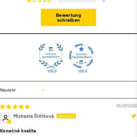
0
Bewertung
schreiben
100.0
100.0
Sort by
05/07/2026
Michaela Štětková
Konečně kvalita