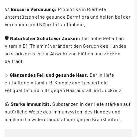
🦠
Bessere Verdauung:
Probiotika in Bierhefe
unterstützen eine gesunde Darmflora und helfen bei der
Verdauung und Nährstoffaufnahme.
🛡️
Natürlicher Schutz vor Zecken:
Der hohe Gehalt an
Vitamin B1 (Thiamin) verändert den Geruch des Hundes
so stark, dass er zur Abwehr von Flöhen und Zecken
beiträgt.
✨
Glänzendes Fell und gesunde Haut:
Der in Hefe
enthaltene Vitamin-B-Komplex verbessert die
Fellqualität und hilft gegen Haarausfall und Juckreiz.
💪
Starke Immunität:
Substanzen in der Hefe stärken auf
natürliche Weise das Immunsystem des Hundes und
machen ihn widerstandsfähiger gegen Krankheiten.