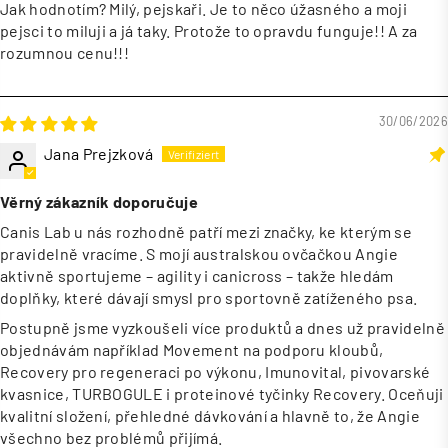
Jak hodnotím? Milý, pejskaři. Je to něco úžasného a moji
pejsci to miluji a já taky. Protože to opravdu funguje!! A za
rozumnou cenu!!!
30/06/2026
Jana Prejzková
Věrný zákazník doporučuje
Canis Lab u nás rozhodně patří mezi značky, ke kterým se
pravidelně vracíme. S mojí australskou ovčačkou Angie
aktivně sportujeme – agility i canicross – takže hledám
doplňky, které dávají smysl pro sportovně zatíženého psa.
Postupně jsme vyzkoušeli více produktů a dnes už pravidelně
objednávám například Movement na podporu kloubů,
Recovery pro regeneraci po výkonu, Imunovital, pivovarské
kvasnice, TURBOGULE i proteinové tyčinky Recovery. Oceňuji
kvalitní složení, přehledné dávkování a hlavně to, že Angie
všechno bez problémů přijímá.