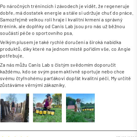
Po náročných trénincích i závodech je vidět, že regeneruje
dobře, má dostatek energie a stále si udržuje chuť do práce.
Samozřejmě velkou roli hraje i kvalitní krmení a správný
trénink, ale doplňky od Canis Lab jsou pro nás už běžnou
součástí péče o sportovního psa.
Velkým plusem je také rychlé doručení a široká nabídka
produktů, díky které na jednom místě pořídím vše, co Angie
potřebuje.
Za nás můžu Canis Lab s čistým svědomím doporučit
každému, kdo se svým psem aktivně sportuje nebo chce
svému čtyřnohému parťákovi dopřát kvalitní péči. My určitě
zůstáváme věrnými zákazníky.