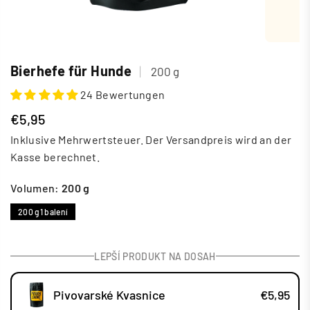
Bierhefe für Hunde
|
200 g
24 Bewertungen
€5,95
Normaler
Inklusive Mehrwertsteuer. Der Versandpreis wird an der
Preis
Kasse berechnet.
Volumen:
200 g
200 g
1 balení
LEPŠÍ PRODUKT NA DOSAH
Pivovarské Kvasnice
€5,95