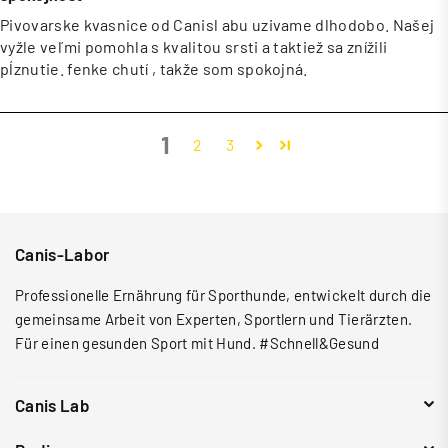
Pivovarske kvasnice od Canisl abu uzivame dlhodobo. Našej
vyžle veľmi pomohla s kvalitou srsti a taktiež sa znížili
pĺznutie. fenke chutí , takže som spokojná.
1
2
3
Canis-Labor
Professionelle Ernährung für Sporthunde, entwickelt durch die
gemeinsame Arbeit von Experten, Sportlern und Tierärzten.
🎁 100 Kč
dolů z první objednávky
Für einen gesunden Sport mit Hund. #Schnell&Gesund
Zaregistruj se do věrnostního programu
a získej
100 Kč na první nákup
(nad 800 Kč).
Canis Lab