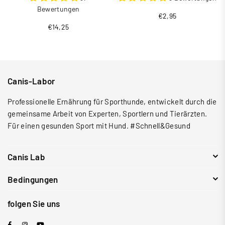
Bewertungen
Normaler
€2,95
€14,25
Preis
Canis-Labor
Professionelle Ernährung für Sporthunde, entwickelt durch die
gemeinsame Arbeit von Experten, Sportlern und Tierärzten.
Für einen gesunden Sport mit Hund. #Schnell&Gesund
Canis Lab
Bedingungen
folgen Sie uns
Facebook
Instagram
YouTube