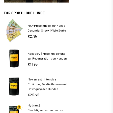
FÜR SPORTLICHE HUNDE
NAP Proteinriegel für Hunde |
Gesunder Snack | Viele Sorten
Normaler
€2,95
Preis
Recovery | Proteinmischung
zur Regeneration von Hunden
€11,95
Movement | Intensive
Ernährung für die Gelenke und
Bewegung des Hundes
€25,45
Hydrant |
Feuchtigkeitsspendendes