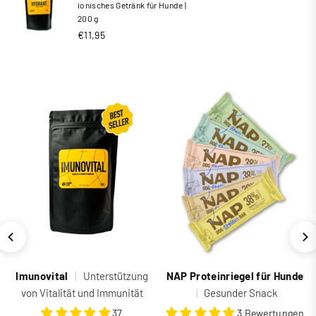
ionisches Getränk für Hunde |
200 g
Normaler
€11,95
Preis
Imunovital
|
Unterstützung
NAP Proteinriegel für Hunde
von Vitalität und Immunität
|
Gesunder Snack
37
3 Bewertungen