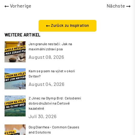
Vorherige
Nächste
Zurück zu Inspiration
WEITERE ARTIKEL
Jen granule nestačí: Jak na
maximální zdraví psa
August 08, 2026
Kam se psem na výlet v okolí
Svitav?
August 04, 2026
Z Jinec na Olymp Brd: Celodenní
dobrodružství na Čertově
kazatelně
Juli 30, 2026
Dog Diarrhea - Common Causes
and Solutions