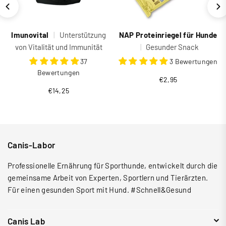
Imunovital
|
Unterstützung
NAP Proteinriegel für Hunde
von Vitalität und Immunität
|
Gesunder Snack
37
3 Bewertungen
Bewertungen
Normaler
€2,95
€14,25
Preis
Canis-Labor
Professionelle Ernährung für Sporthunde, entwickelt durch die
gemeinsame Arbeit von Experten, Sportlern und Tierärzten.
Für einen gesunden Sport mit Hund. #Schnell&Gesund
Canis Lab