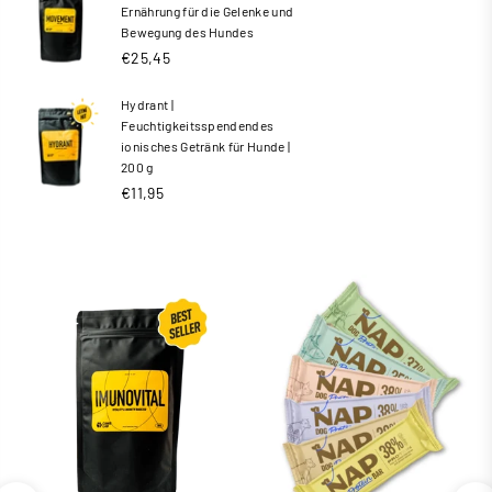
Ernährung für die Gelenke und
Bewegung des Hundes
€25,45
Hydrant |
Feuchtigkeitsspendendes
ionisches Getränk für Hunde |
200 g
Normaler
€11,95
Preis