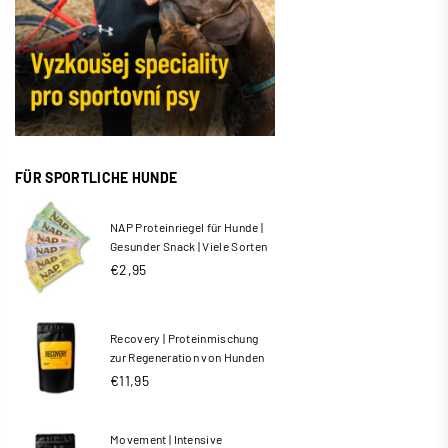
FÜR SPORTLICHE HUNDE
NAP Proteinriegel für Hunde |
Gesunder Snack | Viele Sorten
Normaler
€2,95
Preis
Recovery | Proteinmischung
zur Regeneration von Hunden
€11,95
Movement | Intensive