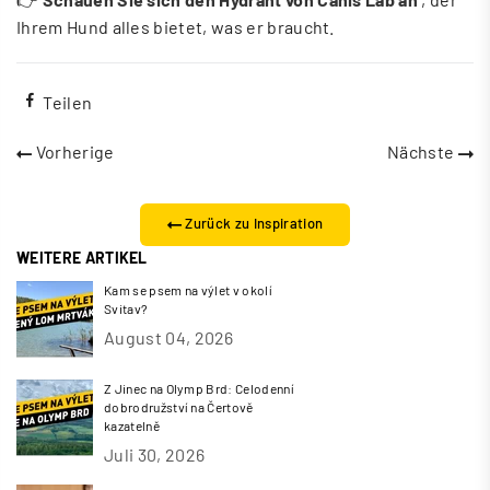
Ihrem Hund alles bietet, was er braucht.
Teilen
Vorherige
Nächste
Zurück zu Inspiration
WEITERE ARTIKEL
Kam se psem na výlet v okolí
Svitav?
August 04, 2026
Z Jinec na Olymp Brd: Celodenní
dobrodružství na Čertově
kazatelně
Juli 30, 2026