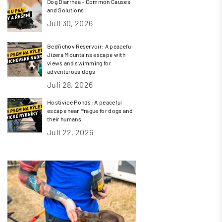
Dog Diarrhea - Common Causes
and Solutions
Juli 30, 2026
Bedřichov Reservoir: A peaceful
Jizera Mountains escape with
views and swimming for
adventurous dogs
Juli 28, 2026
Hostivice Ponds: A peaceful
escape near Prague for dogs and
their humans
Juli 22, 2026