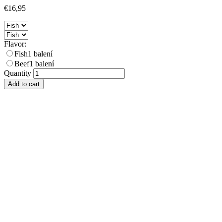
€16,95
Flavor:
Fish
1 balení
Beef
1 balení
Quantity
Add to cart